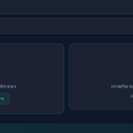
ইমেইল করুন
তাৎক্ষণিক সহা
২
ne