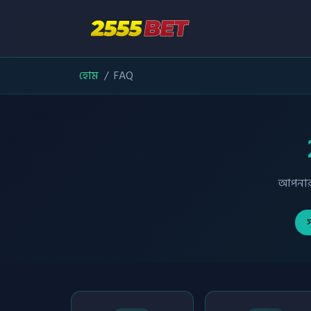
হোম
FAQ
আপনার ম
স