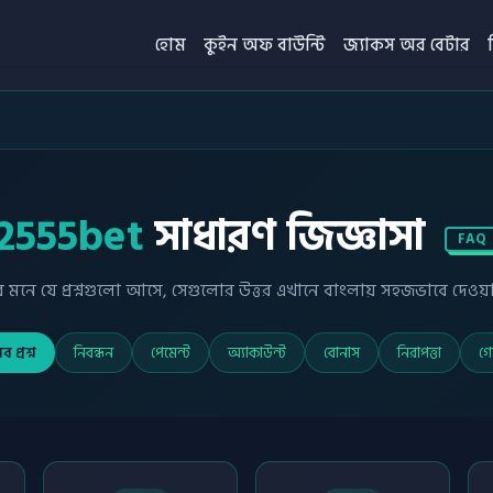
হোম
কুইন অফ বাউন্টি
জ্যাকস অর বেটার
2555bet
সাধারণ জিজ্ঞাসা
FAQ
নে যে প্রশ্নগুলো আসে, সেগুলোর উত্তর এখানে বাংলায় সহজভাবে দেওয়া
ব প্রশ্ন
নিবন্ধন
পেমেন্ট
অ্যাকাউন্ট
বোনাস
নিরাপত্তা
গে