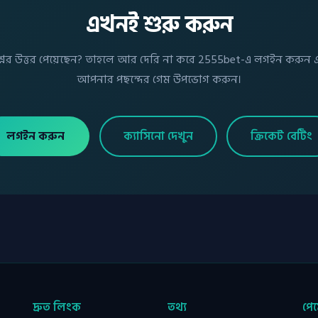
এখনই শুরু করুন
রশ্নের উত্তর পেয়েছেন? তাহলে আর দেরি না করে 2555bet-এ লগইন করুন 
আপনার পছন্দের গেম উপভোগ করুন।
লগইন করুন
ক্যাসিনো দেখুন
ক্রিকেট বেটিং
দ্রুত লিংক
তথ্য
পেম